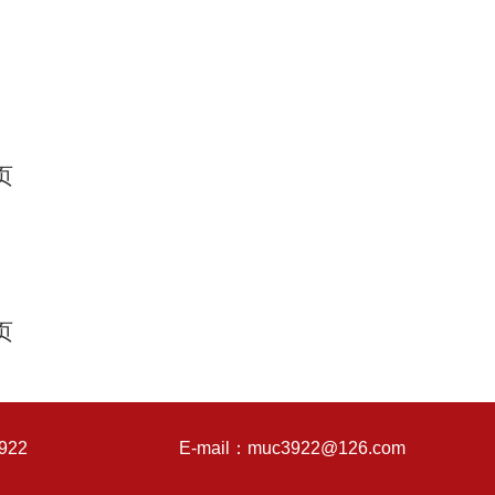
页
页
922
E-mail：muc3922@126.com