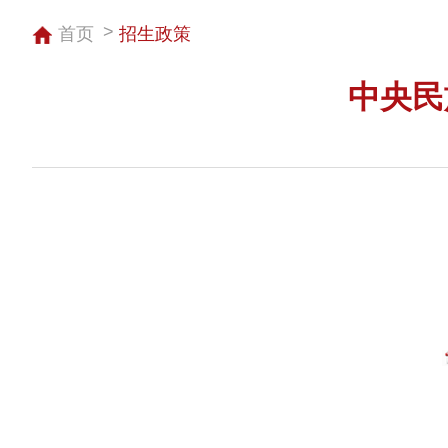
政
策
首页
招生政策
报
考
指
中央民
南
招
特
生
殊
计
类
划
型
录
强
联
取
基
系
分
计
我
数
划
们
填
合
报
联
作
分
系
办
析
招
学
办
艺
联
术