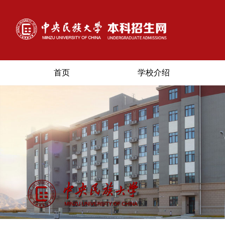
首页
学校介绍
首
页
学
校
介
绍
招
生
专
业
招
生