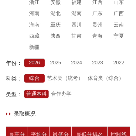
浙江
安徽
福建
江西
山东
河南
湖北
湖南
广东
广西
海南
重庆
四川
贵州
云南
西藏
陕西
甘肃
青海
宁夏
新疆
2026
2025
2024
2023
2022
年份：
综合
艺术类（统考）
体育类（综合）
科类：
普通本科
合作办学
类型：
录取概况
最高分
平均分
最低分
最低分排名
控制线