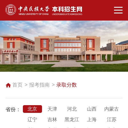
首页
报考指南
录取分数
北京
天津
河北
山西
内蒙古
省份：
辽宁
吉林
黑龙江
上海
江苏