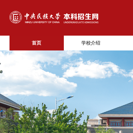
首页
学校介绍
首
页
学
校
介
绍
招
生
专
业
招
生