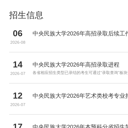
系
类
学
高
招生信息
院
水
联
平
系
运
06
招
中央民族大学2026年高招录取后续工
动
生
队
2026-08
宣
少
传
数
组
民
14
族
中央民族大学2026年高招录取进程
预
各省相应招生类型已录结的考生可通过“录取查询”板
2026-07
科
港
澳
台/
12
中央民族大学2026年艺术类校考专
华
侨
2026-07
第
二
学
17
中央民族大学2026年本预科分省招生