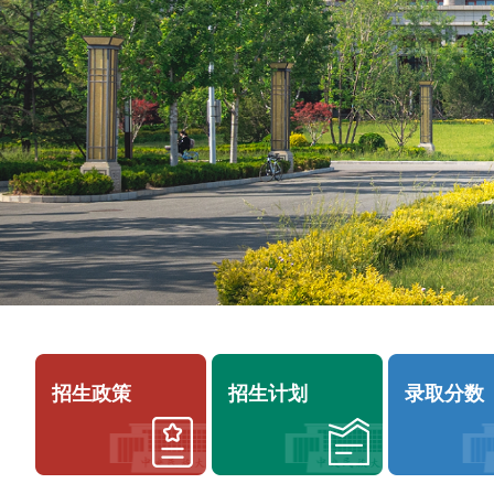
政
策
报
考
指
南
招
特
生
殊
计
类
划
型
录
强
联
取
基
系
分
计
我
数
划
们
填
合
报
联
作
分
招生政策
招生计划
录取分数
系
办
析
招
学
办
艺
联
术