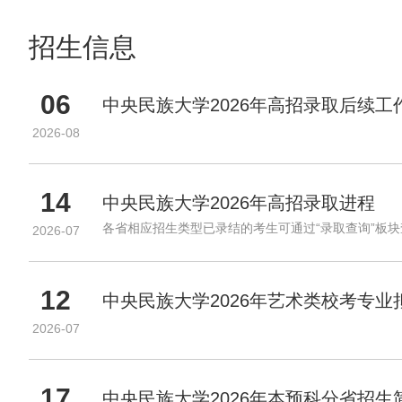
系
类
学
高
招生信息
院
水
联
平
系
运
06
招
中央民族大学2026年高招录取后续工
动
生
队
2026-08
宣
少
传
数
组
民
14
族
中央民族大学2026年高招录取进程
预
各省相应招生类型已录结的考生可通过“录取查询”板
2026-07
科
港
澳
台/
12
中央民族大学2026年艺术类校考专
华
侨
2026-07
第
二
学
17
中央民族大学2026年本预科分省招生