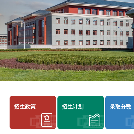
政
策
报
考
指
南
招
特
生
殊
计
类
划
型
录
强
联
取
基
系
分
计
我
数
划
们
填
合
报
联
作
分
招生政策
招生计划
录取分数
系
办
析
招
学
办
艺
联
术