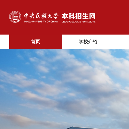
首页
学校介绍
首
页
学
校
介
绍
招
生
专
业
招
生